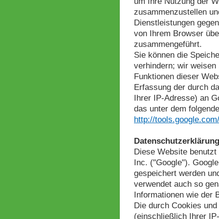
um Ihre Nutzung der We
zusammenzustellen und
Dienstleistungen gege
von Ihrem Browser über
zusammengeführt.
Sie können die Speiche
verhindern; wir weisen 
Funktionen dieser Webs
Erfassung der durch da
Ihrer IP-Adresse) an G
das unter dem folgende
http://tools.google.co
Datenschutzerklärung
Diese Website benutzt
Inc. ("Google"). Googl
gespeichert werden un
verwendet auch so gen
Informationen wie der 
Die durch Cookies und
(einschließlich Ihrer 